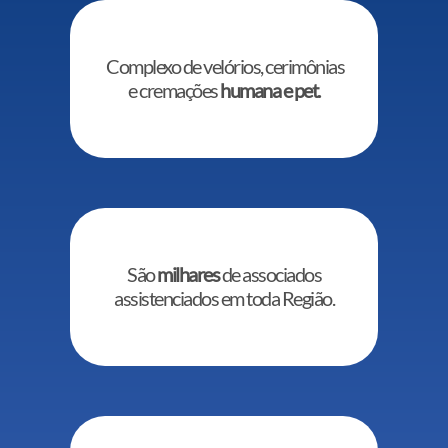
Complexo de velórios, cerimônias
e cremações
humana e pet.
São
milhares
de associados
assistenciados em toda Região.